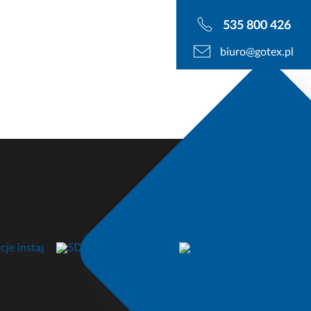
535 800 426
biuro@gotex.pl